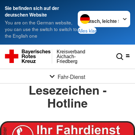
Sie befinden sich auf der
Sprache wechseln zu
deutschen Website
You are on the German website,
you can use the switch to switch to
Alles klar
the English one
Kreisverband
Aichach-
Friedberg
Fahr-Dienst
Lesezeichen -
Hotline