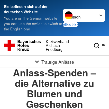
Sie befinden sich auf der
Sprache wechseln zu
deutschen Website
You are on the German website,
you can use the switch to switch to
Alles klar
the English one
Kreisverband
Aichach-
Friedberg
Traurige Anlässe
Anlass-Spenden –
die Alternative zu
Blumen und
Geschenken