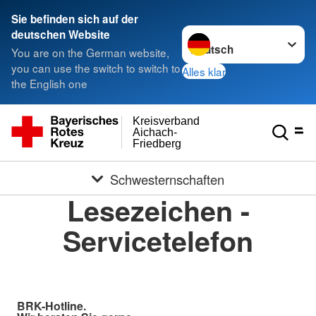
Sie befinden sich auf der
Sprache wechseln zu
deutschen Website
You are on the German website,
you can use the switch to switch to
Alles klar
the English one
Kreisverband
Aichach-
Friedberg
Schwesternschaften
Lesezeichen -
Servicetelefon
BRK-Hotline.