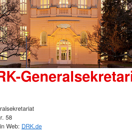
RK-Generalsekretari
alsekretariat
r. 58
lin Web:
DRK.de