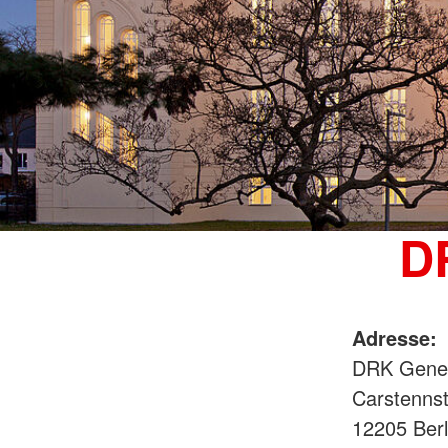
D
Adresse:
DRK Gener
Carstennst
12205 Ber