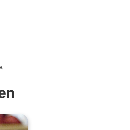
e,
ten