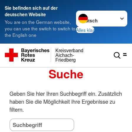
Sie befinden sich auf der
Sprache wechseln zu
deutschen Website
You are on the German website,
you can use the switch to switch to
Alles klar
the English one
Kreisverband
Aichach-
Friedberg
Suche
Geben Sie hier Ihren Suchbegriff ein. Zusätzlich
haben Sie die Möglichkeit ihre Ergebnisse zu
filtern.