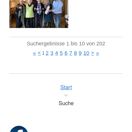
Suchergebnisse 1 bis 10 von 202
«
<
1
2
3
4
5
6
7
8
9
10
>
»
Start
Suche