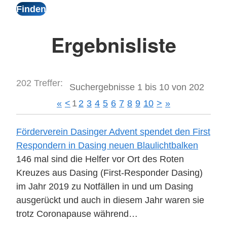
Ergebnisliste
202 Treffer:
Suchergebnisse 1 bis 10 von 202
«
<
1
2
3
4
5
6
7
8
9
10
>
»
Förderverein Dasinger Advent spendet den First
Respondern in Dasing neuen Blaulichtbalken
146 mal sind die Helfer vor Ort des Roten
Kreuzes aus Dasing (First-Responder Dasing)
im Jahr 2019 zu Notfällen in und um Dasing
ausgerückt und auch in diesem Jahr waren sie
trotz Coronapause während…