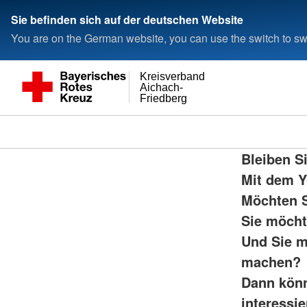
Sie befinden sich auf der deutschen Website
You are on the German website, you can use the switch to swi
Kreisverband
Aichach-
Friedberg
Bleiben S
Mit dem Y
Möchten S
Sie möcht
Und Sie m
machen?
Dann könn
interessie