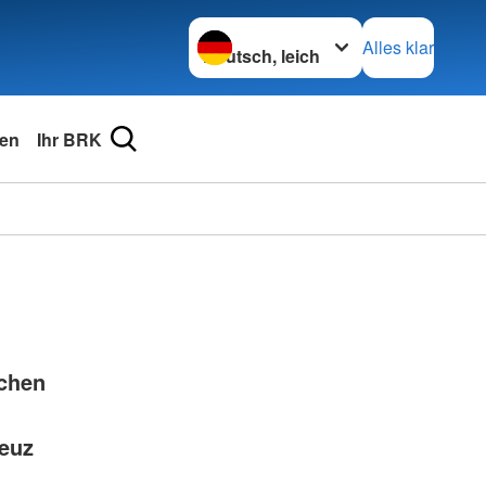
Sprache wechseln zu
Alles klar
en
Ihr BRK
chen
euz