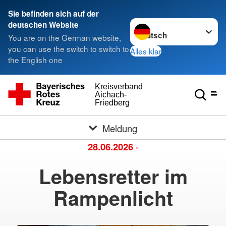
Sie befinden sich auf der
Sprache wechseln zu
deutschen Website
You are on the German website,
you can use the switch to switch to
Alles klar
the English one
Kreisverband
Aichach-
Friedberg
Meldung
28.06.2026
·
Lebensretter im
Rampenlicht