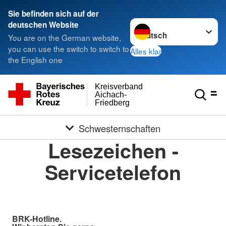
Sie befinden sich auf der
Sprache wechseln zu
deutschen Website
You are on the German website,
you can use the switch to switch to
Alles klar
the English one
Kreisverband
Aichach-
Friedberg
Schwesternschaften
Lesezeichen -
Servicetelefon
BRK-Hotline.