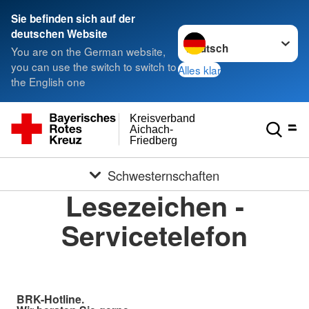
Sie befinden sich auf der
Sprache wechseln zu
deutschen Website
You are on the German website,
you can use the switch to switch to
Alles klar
the English one
Kreisverband
Aichach-
Friedberg
Schwesternschaften
Lesezeichen -
Servicetelefon
BRK-Hotline.