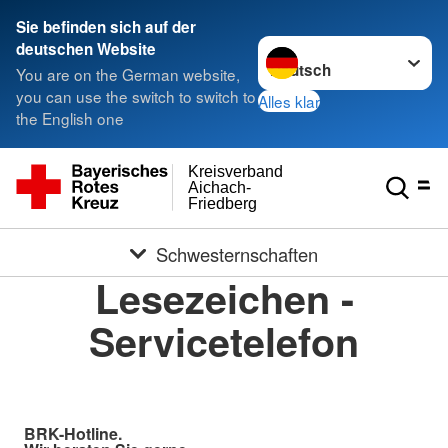
Sie befinden sich auf der
Sprache wechseln zu
deutschen Website
You are on the German website,
you can use the switch to switch to
Alles klar
the English one
Kreisverband
Aichach-
Friedberg
Schwesternschaften
Lesezeichen -
Servicetelefon
BRK-Hotline.