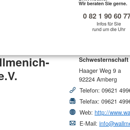
Wir beraten Sie gerne.
0 82 1 90 60 7
Infos für Sie
rund um die Uhr
llmenich-
Schwesternschaft
Haager Weg 9 a
.V.
92224
Amberg
Telefon:
09621 499
Telefax:
09621 499
Web:
http://www.w
E-Mail:
info@wallm